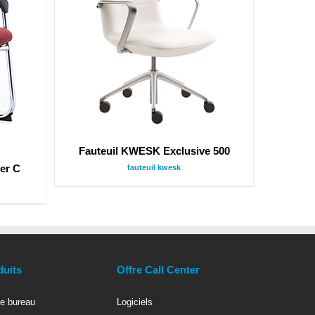
Fauteuil KWESK Exclusive 500
er C
fauteuil kwesk
duits
Offre Call Center
e bureau
Logiciels