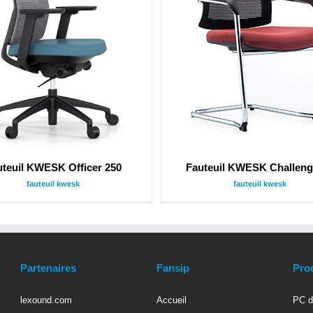
uteuil KWESK Officer 250
Fauteuil KWESK Challeng
fauteuil kwesk
fauteuil kwesk
Partenaires
Fansip
Pro
lexound.com
Accueil
PC d