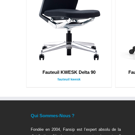
Fauteuil KWESK Delta 90
Fa
fauteuil kwesk
Qui Sommes-Nous ?
Fondée en 2004, Fansip est l’expert absolu de la